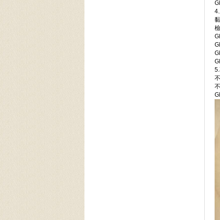
G
4
G
G
G
G
5
G