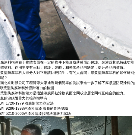
防腐涂料指涂布于物體表面在一定的條件下能形成薄膜而起保護、裝潢或其他特殊功能
固體材料。作用主要有三點：保護，裝飾，和掩飾產品的缺陷，提升產品的價值。
厚漿型防腐涂料大部分人對它應該比較陌生，有的人會問：厚漿型防腐涂料的如何辨別
測呢？
下面北京耐默公司工程師帶大家通過幾個簡單的測試來進一步了解下厚漿型防腐涂料的
1.厚漿型防腐涂料涂膜附著力的檢測
厚漿型防腐涂料附著力是指油漆膜與被涂物表面之間或涂層之間相互結合的能力。
一般的涂膜附著力的檢測標準有：
B/T 1720-1979 漆膜附著力測定法
B/T 9286-1998色漆和清漆 漆膜的劃格試驗
B/T 5210-2006色漆和清漆拉開法附著力試驗