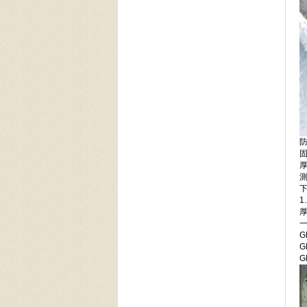
G
G
G