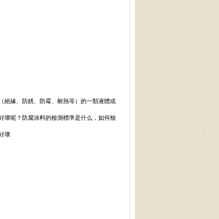
（絕緣、防銹、防霉、耐熱等）的一類液體或
好壞呢？防腐涂料的檢測標準是什么，如何檢
好壞