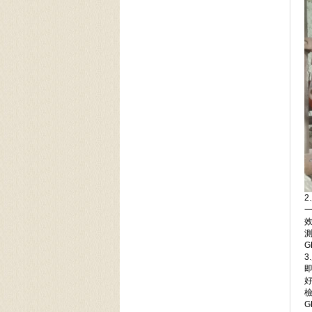
一
G
3
G