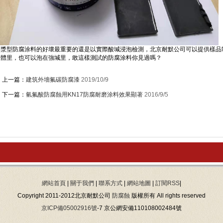
厚漿型防腐涂料的好壞最重要的還是以實際酸堿浸泡檢測，北京耐默公司可以提供樣品
液體里，也可以泡在強堿里，敢這樣測試的防腐涂料你見過嗎？
上一篇：
建筑外墻氟碳防腐漆
2019/10/9
下一篇：
氫氟酸防腐蝕用KN17防腐耐磨涂料效果顯著
2016/9/5
網站首頁
|
關于我們
|
聯系方式
|
網站地圖
|
訂閱RSS
|
Copyright 2011-2012北京耐默公司
防腐蝕
版權所有 All rights reserved
京ICP備05002916號
-7 京公網安備110108002484號