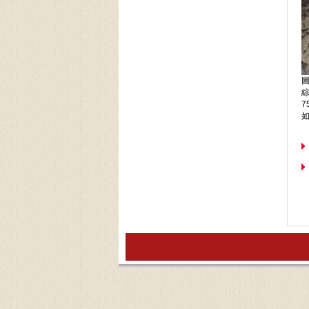
圖
綜
7