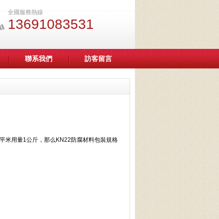
全國服務熱線
13691083531
聯系我們
訪客留言
平米用量1公斤，那么KN22防腐材料包裝規格