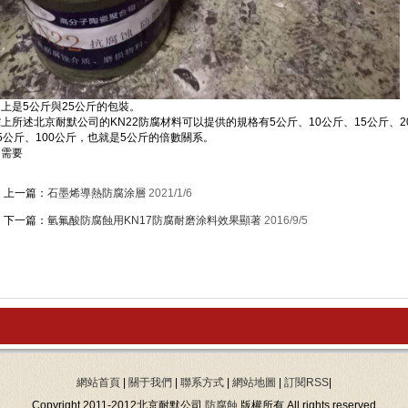
上是5公斤與25公斤的包裝。
上所述北京耐默公司的KN22防腐材料可以提供的規格有5公斤、10公斤、15公斤、20
5公斤、100公斤，也就是5公斤的倍數關系。
如需要
上一篇：
石墨烯導熱防腐涂層
2021/1/6
下一篇：
氫氟酸防腐蝕用KN17防腐耐磨涂料效果顯著
2016/9/5
網站首頁
|
關于我們
|
聯系方式
|
網站地圖
|
訂閱RSS
|
Copyright 2011-2012北京耐默公司
防腐蝕
版權所有 All rights reserved