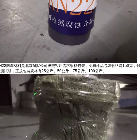
KN22防腐材料是北京耐默公司按照客戶需求規格包裝，免費樣品包裝規格是150克，
測試裝，正規包裝規格有25公斤、50公斤、75公斤、100公斤。