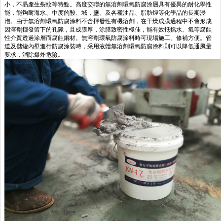
小，不易產生裂紋等特點。高度交聯的無溶劑環氧防腐涂層具有優異的耐化學性
能，能夠耐海水、中度的酸、堿，鹽、及各種油品、脂肪烴等化學品的長期浸
泡。由于無溶劑環氧防腐涂料不含揮發性有機溶劑，在干燥成膜過程中不會形成
因溶劑揮發留下的孔隙，且成膜厚，涂膜致密性極佳，能有效抵擋水、氧等腐蝕
性介質透過涂層而腐蝕鋼材。無溶劑環氧防腐涂料時可現場施工、修補方便。管
道及儲罐內壁進行防腐涂裝時，采用液體無溶劑環氧防腐涂料則可以降低通風量
要求，消除爆炸危險。