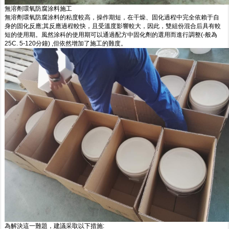
無溶劑環氧防腐涂料施工
無溶劑環氧防腐涂料的粘度較高，操作期短，在干燥、固化過程中完全依賴于自
身的固化反應;其反應過程較快，且受溫度影響較大，因此，雙組份混合后具有較
短的使用期。風然涂科的使用期可以通過配方中固化劑的選用而進行調整(-般為
25C. 5-120分鐘) ,但依然增加了施工的難度。
為解決這一難題，建議采取以下措施: