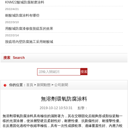
KNM22酸堿防腐耐磨涂料
2022/4/21
耐酸堿防腐涂料有哪些
2022/3/10
用酸堿防腐漆修復脫硫泵的效果
2022/2/14
脫硫塔內壁防腐施工采用耐酸堿
搜索 Search
你的位置：
首頁
>
新聞動態
>
公司新聞
無溶劑環氧防腐涂料
2019-10-12 10:53:31 點擊：
無溶劑環氧防腐涂料具有極佳的濕附著力，其在交聯固化后能夠形成類似瓷釉一
樣的光潔涂層，使涂層堅硬且柔韌性好，耐磨性優、抗劃傷性好、耐撞擊性優。
在反應固化過程中收縮率極低，具有一次性成膜較厚、邊緣覆蓋性好、內應力較