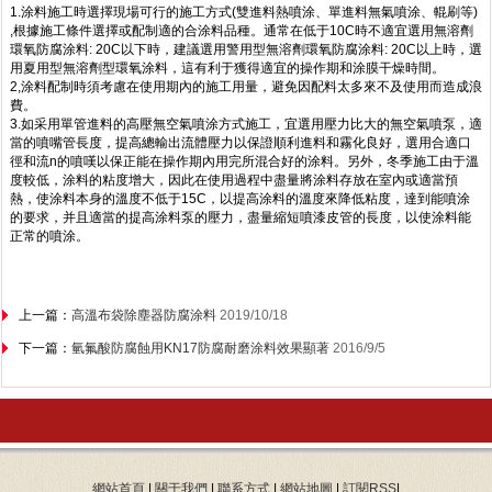
1.涂料施工時選擇現場可行的施工方式(雙進料熱噴涂、單進料無氣噴涂、輥刷等)
,根據施工條件選擇或配制適的合涂料品種。通常在低于10C時不適宜選用無溶劑
環氧防腐涂料: 20C以下時，建議選用警用型無溶劑環氧防腐涂料: 20C以上時，選
用夏用型無溶劑型環氧涂料，這有利于獲得適宜的操作期和涂膜干燥時間。
2,涂料配制時須考慮在使用期內的施工用量，避免因配料太多來不及使用而造成浪
費。
3.如采用單管進料的高壓無空氣噴涂方式施工，宜選用壓力比大的無空氣噴泵，適
當的噴嘴管長度，提高總輸出流體壓力以保證順利進料和霧化良好，選用合適口
徑和流n的噴嘆以保正能在操作期內用完所混合好的涂料。另外，冬季施工由于溫
度較低，涂料的粘度增大，因此在使用過程中盡量將涂料存放在室內或適當預
熱，使涂料本身的溫度不低于15C，以提高涂料的溫度來降低粘度，達到能噴涂
的要求，并且適當的提高涂料泵的壓力，盡量縮短噴漆皮管的長度，以使涂料能
正常的噴涂。
上一篇：
高溫布袋除塵器防腐涂料
2019/10/18
下一篇：
氫氟酸防腐蝕用KN17防腐耐磨涂料效果顯著
2016/9/5
網站首頁
|
關于我們
|
聯系方式
|
網站地圖
|
訂閱RSS
|