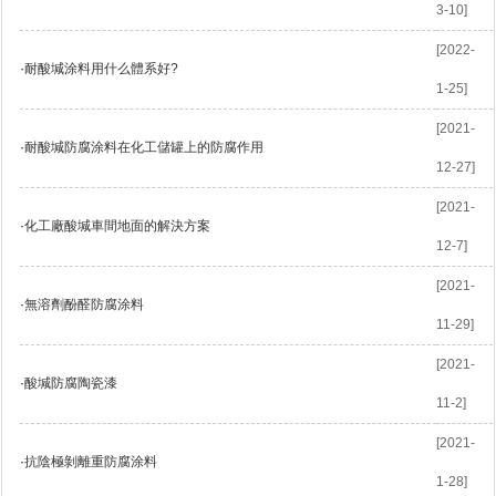
3-10]
[2022-
·
耐酸堿涂料用什么體系好?
1-25]
[2021-
·
耐酸堿防腐涂料在化工儲罐上的防腐作用
12-27]
[2021-
·
化工廠酸堿車間地面的解決方案
12-7]
[2021-
·
無溶劑酚醛防腐涂料
11-29]
[2021-
·
酸堿防腐陶瓷漆
11-2]
[2021-
·
抗陰極剝離重防腐涂料
1-28]